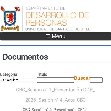
Pasar al contenido principal
☰ Menu
Documentos
Categoría
Título
CBC_Sesión n° 1_Presentación DDP_
2025_Sesión n° 4_Acta_CBC
CBC_Sesión n° 4_Presentación CEAL_