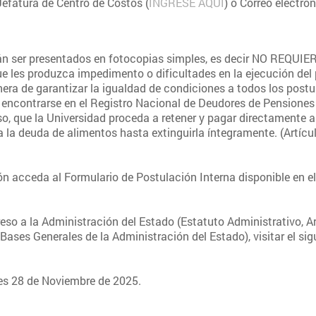
efatura de Centro de Costos (
INGRESE AQUÍ
) o Correo electró
drán ser presentados en fotocopias simples, es decir NO RE
 les produzca impedimento o dificultades en la ejecución del 
era de garantizar la igualdad de condiciones a todos los postu
 encontrarse en el Registro Nacional de Deudores de Pensiones
 que la Universidad proceda a retener y pagar directamente al
la deuda de alimentos hasta extinguirla íntegramente. (Artícu
ón acceda al Formulario de Postulación Interna disponible en el
so a la Administración del Estado (Estatuto Administrativo, Art
ases Generales de la Administración del Estado), visitar el sig
nes 28 de Noviembre de 2025.