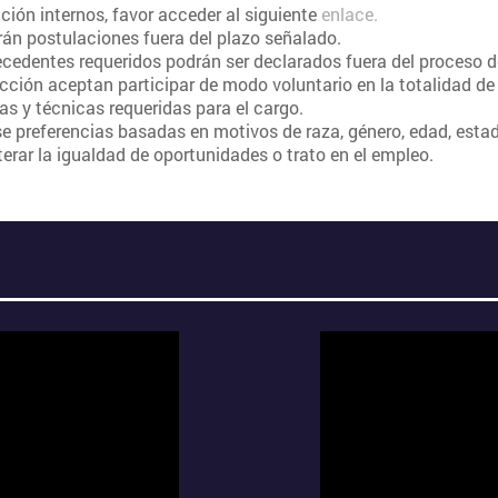
ción internos, favor acceder al siguiente
enlace.
án postulaciones fuera del plazo señalado.
tecedentes requeridos podrán ser declarados fuera del proceso
cción aceptan participar de modo voluntario en la totalidad de
as y técnicas requeridas para el cargo.
e preferencias basadas en motivos de raza, género, edad, estado 
terar la igualdad de oportunidades o trato en el empleo.