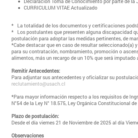
Declaración Toma de Conocimiento por parte de la J
CURRICULUM VITAE Actualizado
* La totalidad de los documentos y certificaciones po
* Los postulantes que presenten alguna discapacidad que
postulación para adoptar las medidas pertinentes, de man
*Cabe destacar que en caso de resultar seleccionado(a) y
para su contratación, nombramiento, promoción o ascenso,
alimentos, más un recargo de un 10% que será imputado a 
Remitir Antecedentes:
Para adjuntar sus antecedentes y oficializar su postulaci
reclutamiento@usach.cl
*Para mayor información respecto a los requisitos de Ingre
N°54 de la Ley N° 18.575, Ley Orgánica Constitucional de B
Plazo de postulación:
Desde el día viernes 21 de Noviembre de 2025 al día Vier
Observaciones