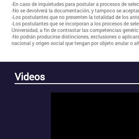
-En caso de inquietudes para postular a procesos de selec
-No se devolverá la documentación, y tampoco se aceptar
-Los postulantes que no presenten la totalidad de los an
-Los postulantes que se incorporan a los procesos de sele
Universidad, a fin de contrastar las competencias genéric
-No podrán producirse distinciones, exclusiones o aplicars
nacional y origen social que tengan por objeto anular o al
Videos